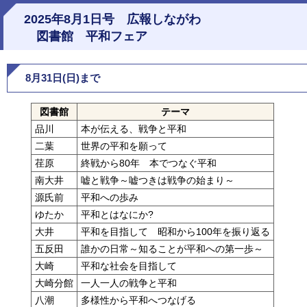
2025年8月1日号 広報しながわ
図書館 平和フェア
8月31日(日)まで
図書館
テーマ
品川
本が伝える、戦争と平和
二葉
世界の平和を願って
荏原
終戦から80年 本でつなぐ平和
南大井
嘘と戦争～嘘つきは戦争の始まり～
源氏前
平和への歩み
ゆたか
平和とはなにか?
大井
平和を目指して 昭和から100年を振り返る
五反田
誰かの日常～知ることが平和への第一歩～
大崎
平和な社会を目指して
大崎分館
一人一人の戦争と平和
八潮
多様性から平和へつなげる