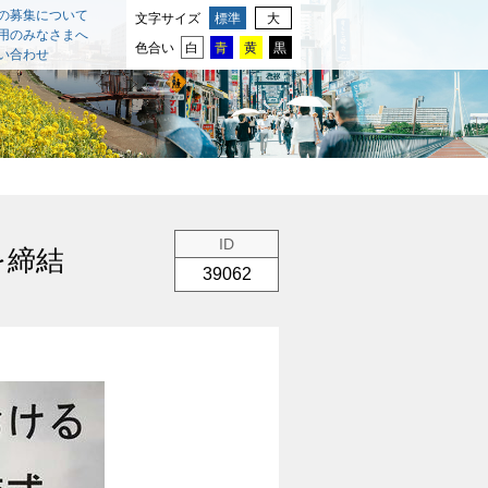
の募集について
文字サイズ
標準
大
用のみなさまへ
色合い
白
青
黄
黒
い合わせ
ID
を締結
39062