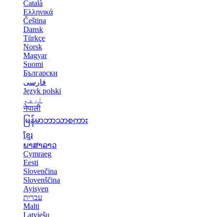
Català
Ελληνικά
Čeština
Dansk
Türkçe
Norsk
Magyar
Suomi
Български
فارسی
Język polski
اردو
नेपाली
မြန်မာဘာသာစကား
ខ្មែរ
ພາສາລາວ
Cymraeg
Eesti
Slovenčina
Slovenščina
Ayisyen
עברית
Malti
Latviešu