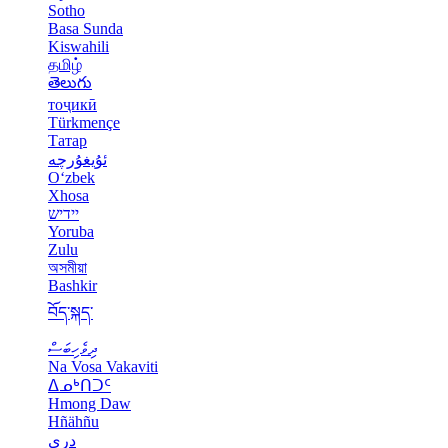
Sotho
Basa Sunda
Kiswahili
தமிழ்
తెలుగు
тоҷикӣ
Türkmençe
Татар
ئۇيغۇرچە
Oʻzbek
Xhosa
יידיש
Yoruba
Zulu
অসমীয়া
Bashkir
བོད་སྐད་
ދިވެހިބަސް
Na Vosa Vakaviti
ᐃᓄᒃᑎᑐᑦ
Hmong Daw
Hñähñu
دری