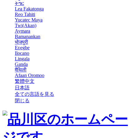
ትግር
Lea Fakatonga
Reo Tahiti
Yucatec Maya
Twi(Akan)
Aymara
Bamanankan
भोजपुरी
Eʋegbe
Ilocano
Lingala
Ganda
मैथिली
Afaan Oromoo
繁體中文
日本語
全ての言語を見る
閉じる