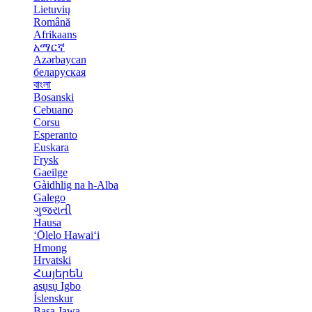
Lietuvių
Română
Afrikaans
አማርኛ
Azərbaycan
беларуская
বাংলা
Bosanski
Cebuano
Corsu
Esperanto
Euskara
Frysk
Gaeilge
Gàidhlig na h-Alba
Galego
ગુજરાતી
Hausa
ʻŌlelo Hawaiʻi
Hmong
Hrvatski
Հայերեն
asụsụ Igbo
Íslenskur
Basa Jawa