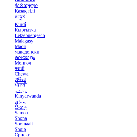
ქართული
Қазақ тілі
ಕನ್ನಡ
Kurdî
Кыргызча
Lëtzebuergesch
Malagasy
Māori
македонски
മലയാളം
Монгол
मराठी
Chewa
ଓଡିଆ
ਪੰਜਾਬੀ
پښتو
Kinyarwanda
سنڌي
සිංහල
Samoa
Shona
Soomaali
Shqip
Српски