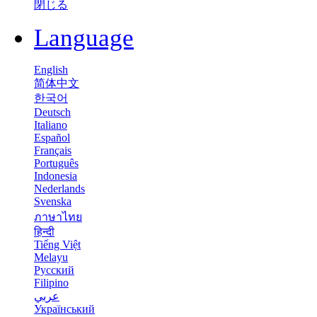
閉じる
Language
English
简体中文
한국어
Deutsch
Italiano
Español
Français
Português
Indonesia
Nederlands
Svenska
ภาษาไทย
हिन्दी
Tiếng Việt
Melayu
Русский
Filipino
عربي
Український